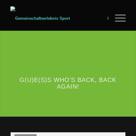
G(U)E(S)S WHO’S BACK, BACK
AGAIN!