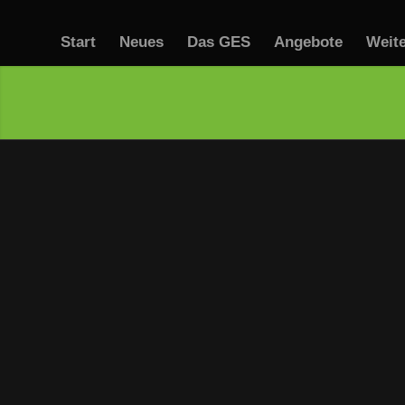
Start
Neues
Das GES
Angebote
Weit
Gemeinschaftserlebnis Sport
Fritz-Walter-Weg 19
70372 Stuttgart
0711 / 28 077 655
0711 / 28 077 652
info@gemeinschaftserlebnis-sport.de