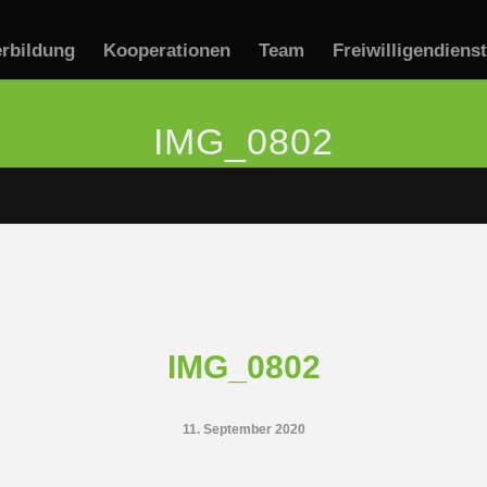
erbildung
Kooperationen
Team
Freiwilligendiens
IMG_0802
IMG_0802
11. September 2020